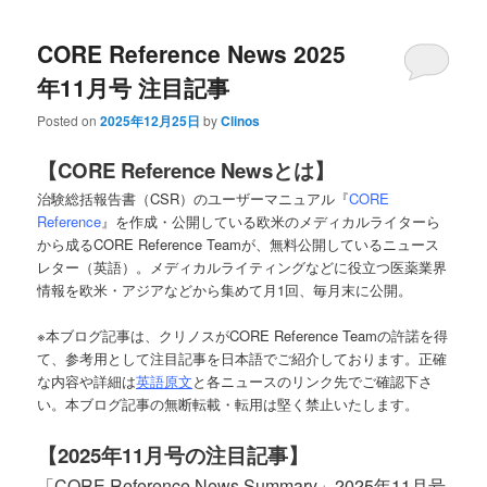
primary
secondary
CORE Reference News 2025
content
content
年11月号 注目記事
Posted on
2025年12月25日
by
Clinos
【
CORE Reference News
とは】
治験総括報告書（CSR）のユーザーマニュアル『
CORE
Reference
』を作成・公開している欧米のメディカルライターら
から成るCORE Reference Teamが、無料公開しているニュース
レター（英語）。メディカルライティングなどに役立つ医薬業界
情報を欧米・アジアなどから集めて月1回、毎月末に公開。
※本ブログ記事は、クリノスがCORE Reference Teamの許諾を得
て、参考用として注目記事を日本語でご紹介しております。正確
な内容や詳細は
英語原文
と各ニュースのリンク先でご確認下さ
い。本ブログ記事の無断転載・転用は堅く禁止いたします。
【
2025
年
11
月号の注目記事】
「CORE Reference News Summary」2025年11月号