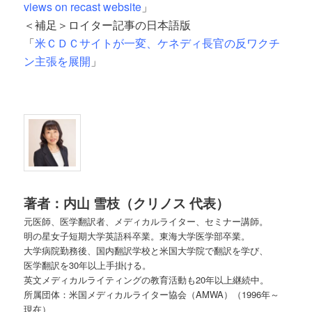
views on recast website
」
＜補足＞ロイター記事の日本語版
「
米ＣＤＣサイトが一変、ケネディ長官の反ワクチ
ン主張を展開
」
著者：内山
雪枝（クリノス
代表）
元医師、医学翻訳者、メディカルライター、セミナー講師。
明の星女子短期大学英語科卒業。東海大学医学部卒業。
大学病院勤務後、国内翻訳学校と米国大学院で翻訳を学び、
医学翻訳を30年以上手掛ける。
英文メディカルライティングの教育活動も20年以上継続中。
所属団体：米国メディカルライター協会（AMWA）（1996年～
現在）