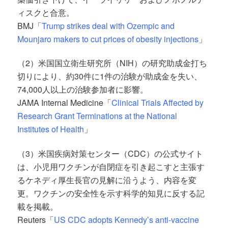
ィスクと合意。
BMJ「
Trump strikes deal with Ozempic and
Mounjaro makers to cut prices of obesity injections
」
（2）米国国立衛生研究所（NIH）の研究助成金打ち
切りにより、約30件に1件の治験が助成金を失い、
74,000人以上の治験参加者に影響。
JAMA Internal Medicine
「
Clinical Trials Affected by
Research Grant Terminations at the National
Institutes of Health
」
（3）米国疾病対策センター（CDC）の公式サイト
は、小児用ワクチンが自閉症を引き起こすと主張す
るケネディ厚生長官の見解に沿うよう、内容を変
更。ワクチンの安全性を示す科学的知見に反する記
載を掲載。
Reuters「
US CDC adopts Kennedy’s anti-vaccine