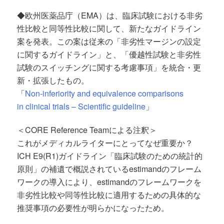
◆欧州医薬品庁（EMA）は、臨床試験における非劣
性比較と同等性比較に関して、新たなガイドライン
案を発表。この案は従来の「非劣性マージンの設定
に関するガイドライン」と、「優越性試験と非劣性
試験のスイッチングに関する考慮事項」を統合・更
新・拡張したもの。
「
Non-inferiority and equivalence comparisons
in clinical trials – Scientific guideline
」
＜CORE Reference Teamによる注釈＞
これがメディカルライターにとってなぜ重要か？
ICH E9(R1)ガイドライン「臨床試験のための統計的
原則」の補遺で概説されているestimandのフレーム
ワークの導入により、estimandのフレームワークを
非劣性比較や同等性比較に適用するための具体的な
推奨事項の必要性が明らかになったため。