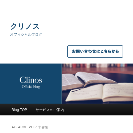
クリノス
オフィシャルブログ
Main
Blog TOP
サービスのご案内
Skip
Skip
menu
to
to
TAG ARCHIVES:
非劣性