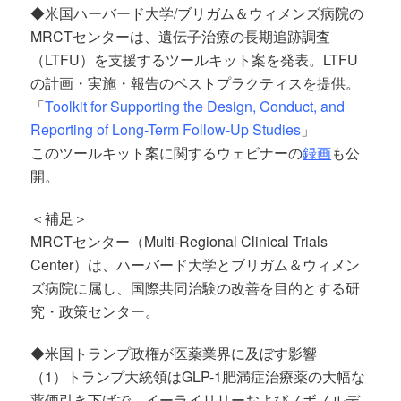
◆米国ハーバード大学/ブリガム＆ウィメンズ病院の
MRCTセンターは、遺伝子治療の長期追跡調査
（LTFU）を支援するツールキット案を発表。LTFU
の計画・実施・報告のベストプラクティスを提供。
「
Toolkit for Supporting the Design, Conduct, and
Reporting of Long-Term Follow-Up Studies
」
このツールキット案に関するウェビナーの
録画
も公
開。
＜補足＞
MRCTセンター（Multi-Regional Clinical Trials
Center）は、ハーバード大学とブリガム＆ウィメン
ズ病院に属し、国際共同治験の改善を目的とする研
究・政策センター。
◆米国トランプ政権が医薬業界に及ぼす影響
（1）トランプ大統領はGLP-1肥満症治療薬の大幅な
薬価引き下げで、イーライリリーおよびノボノルデ