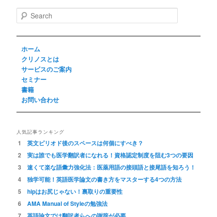
S
e
a
r
ホーム
c
h
クリノスとは
サービスのご案内
セミナー
書籍
お問い合わせ
人気記事ランキング
英文ピリオド後のスペースは何個にすべき？
実は誰でも医学翻訳者になれる！資格認定制度を阻む3つの要因
速くて楽な語彙力強化法：医薬用語の接頭語と接尾語を知ろう！
独学可能！英語医学論文の書き方をマスターする4つの方法
hipはお尻じゃない！裏取りの重要性
AMA Manual of Styleの勉強法
英語論文では翻訳者らへの謝辞が必要