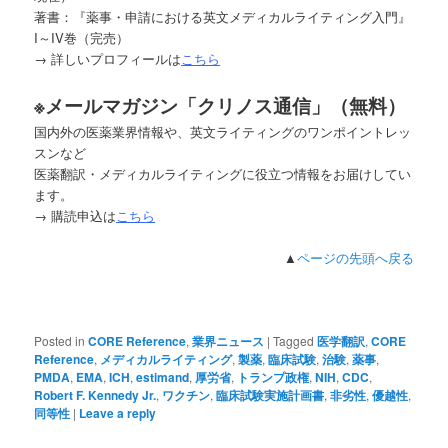
著書：『薬事・申請における英文メディカルライティング入門』
I～IV巻（完売）
→ 詳しいプロフィールは
こちら
※
メールマガジン「クリノス通信」（無料）
国内外の医薬業界情報や、英文ライティングのワンポイントレッ
スンなど
医薬翻訳・メディカルライティングに役立つ情報をお届けしてい
ます。
→ 購読申込は
こちら
▲
ページの先頭へ戻る
Posted in
CORE Reference
,
業界ニュース
|
Tagged
医学翻訳
,
CORE
Reference
,
メディカルライティング
,
製薬
,
臨床試験
,
治験
,
薬事
,
PMDA
,
EMA
,
ICH
,
estimand
,
厚労省
,
トランプ政権
,
NIH
,
CDC
,
Robert F. Kennedy Jr.
,
ワクチン
,
臨床試験実施計画書
,
非劣性
,
優越性
,
同等性
|
Leave a reply