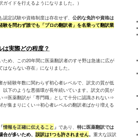
訳ガイドを行えるようになりました。）
も認定試験や資格制度は存在せず、
公的な免許や資格は
経験を問わず誰でも「プロの翻訳者」を名乗って翻訳業
。
ルは実際どの程度
？
いため、この20年間に医薬翻訳者のすそ野は急速に広が
てはならない存在」になりました。
者が経験年数に関わらず初心者レベルで、訳文の質が低
、以下のような悪循環が長年続いています。訳文の質が
い⇒医薬翻訳が「専門職」として十分に認識されない⇒
材が集まりにくい⇒初心者レベルの翻訳者ばかり増える
「
情報を正確に伝えること
」
であり、
特に医薬翻訳では
場合が多いため、
誤訳は1つも許されません
。
重大な誤訳