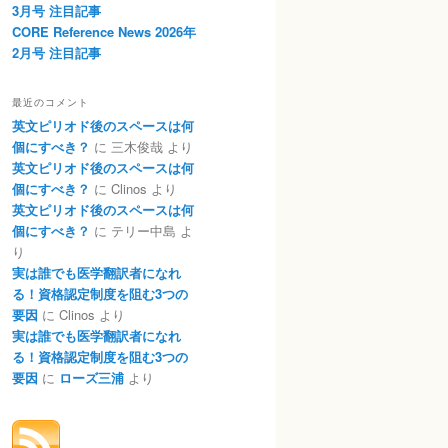
3月号 注目記事
CORE Reference News 2026年
2月号 注目記事
最近のコメント
英文ピリオド後のスペースは何
個にすべき？
に
三木俊哉
より
英文ピリオド後のスペースは何
個にすべき？
に
Clinos
より
英文ピリオド後のスペースは何
個にすべき？
に
テリー中島
よ
り
実は誰でも医学翻訳者になれ
る！資格認定制度を阻む3つの
要因
に
Clinos
より
実は誰でも医学翻訳者になれ
る！資格認定制度を阻む3つの
要因
に
ローズ三浦
より