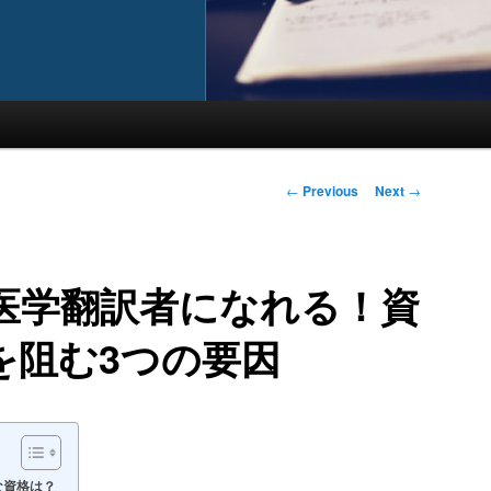
Post
←
Previous
Next
→
navigation
医学翻訳者になれる！資
を阻む3つの要因
な資格は？