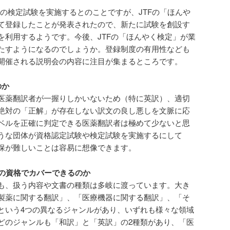
野の検定試験を実施するとのことですが、JTFの「ほんや
て登録したことが発表されたので、新たに試験を創設す
を利用するようです。今後、JTFの「ほんやく検定」が業
たすようになるのでしょうか。登録制度の有用性なども
開催される説明会の内容に注目が集まるところです。
のか
医薬翻訳者が一握りしかいないため（特に英訳）、適切
絶対の「正解」が存在しない訳文の良し悪しを文脈に応
ベルを正確に判定できる医薬翻訳者は極めて少ないと思
うな団体が資格認定試験や検定試験を実施するにして
保が難しいことは容易に想像できます。
つの資格でカバーできるのか
も、扱う内容や文書の種類は多岐に渡っています。大き
製薬に関する翻訳」、「医療機器に関する翻訳」、「そ
という4つの異なるジャンルがあり、いずれも様々な領域
どのジャンルも「和訳」と「英訳」の2種類があり、「医