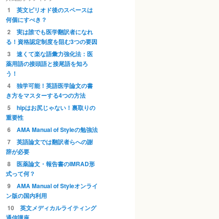
英文ピリオド後のスペースは
何個にすべき？
実は誰でも医学翻訳者になれ
る！資格認定制度を阻む3つの要因
速くて楽な語彙力強化法：医
薬用語の接頭語と接尾語を知ろ
う！
独学可能！英語医学論文の書
き方をマスターする4つの方法
hipはお尻じゃない！裏取りの
重要性
AMA Manual of Styleの勉強法
英語論文では翻訳者らへの謝
辞が必要
医薬論文・報告書のIMRAD形
式って何？
AMA Manual of Styleオンライ
ン版の国内利用
英文メディカルライティング
通信講座