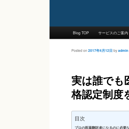
Main
Blog TOP
サービスのご案内
Skip
menu
to
Posted on
2017年4月12日
by
admin
primary
実は誰でも
content
格認定制度
目次
プロの医薬翻訳者になるのに必要