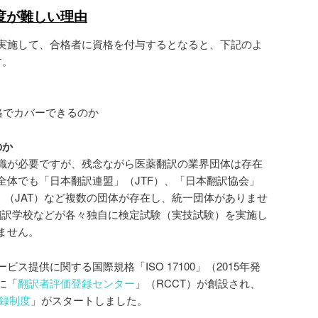
度が難しい理由
実施して、合格者に資格を付与するとなると、下記のよ
す。
資格でカバーできるのか
のか
織が必要ですが、残念ながら医薬翻訳の業界団体は存在
全体でも「日本翻訳連盟」（JTF）、「日本翻訳協会」
」（JAT）など複数の団体が存在し、統一団体がありませ
、翻訳学校などが各々独自に検定試験（実技試験）を実施し
ません。
ス提供に関する国際規格「ISO 17100」（2015年発
に「
翻訳者評価登録センター
」（RCCT）が創設され、
録制度
」がスタートしました。