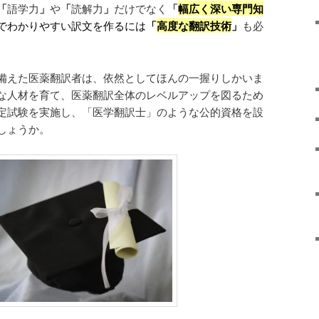
「
語学力
」
や
「
読解力
」
だけでなく
「
幅広く深い専門知
でわかりやすい訳文を作るには
「
高度な翻訳技術
」
も必
備えた医薬翻訳者は、依然としてほんの一握りしかいま
な人材を育て、医薬翻訳全体のレベルアップを図るため
定試験を実施し、「医学翻訳士」のような公的資格を設
しょうか。