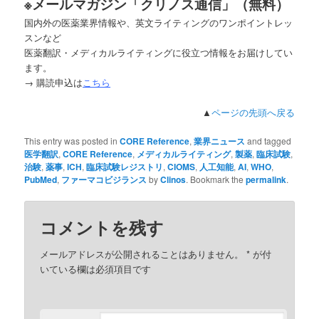
※
メールマガジン「クリノス通信」（無料）
国内外の医薬業界情報や、英文ライティングのワンポイントレッ
スンなど
医薬翻訳・メディカルライティングに役立つ情報をお届けしてい
ます。
→ 購読申込は
こちら
▲
ページの先頭へ戻る
This entry was posted in
CORE Reference
,
業界ニュース
and tagged
医学翻訳
,
CORE Reference
,
メディカルライティング
,
製薬
,
臨床試験
,
治験
,
薬事
,
ICH
,
臨床試験レジストリ
,
CIOMS
,
人工知能
,
AI
,
WHO
,
PubMed
,
ファーマコビジランス
by
Clinos
. Bookmark the
permalink
.
コメントを残す
メールアドレスが公開されることはありません。
*
が付
いている欄は必須項目です