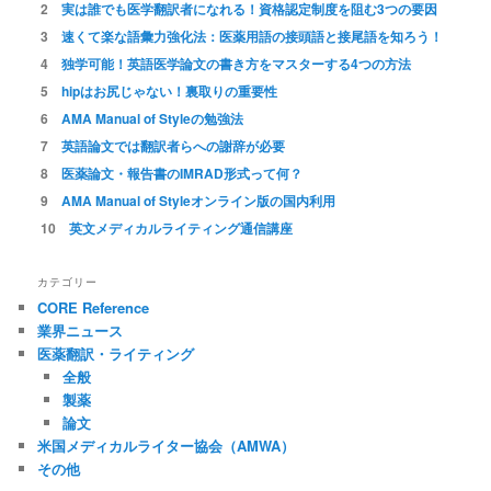
実は誰でも医学翻訳者になれる！資格認定制度を阻む3つの要因
速くて楽な語彙力強化法：医薬用語の接頭語と接尾語を知ろう！
独学可能！英語医学論文の書き方をマスターする4つの方法
hipはお尻じゃない！裏取りの重要性
AMA Manual of Styleの勉強法
英語論文では翻訳者らへの謝辞が必要
医薬論文・報告書のIMRAD形式って何？
AMA Manual of Styleオンライン版の国内利用
英文メディカルライティング通信講座
カテゴリー
CORE Reference
業界ニュース
医薬翻訳・ライティング
全般
製薬
論文
米国メディカルライター協会（AMWA）
その他