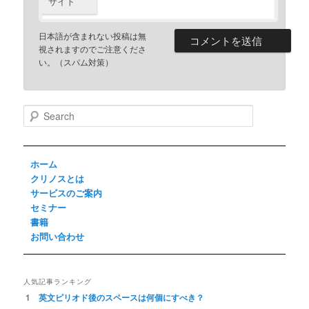
サイト
日本語が含まれない投稿は無
視されますのでご注意くださ
い。（スパム対策）
S
e
a
r
ホーム
c
h
クリノスとは
サービスのご案内
セミナー
書籍
お問い合わせ
人気記事ランキング
英文ピリオド後のスペースは何個にすべき？