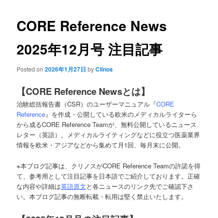
primary
CORE Reference News
content
2025年12月号 注目記事
Posted on
2026年1月27日
by
Clinos
【
CORE Reference News
とは】
治験総括報告書（CSR）のユーザーマニュアル『
CORE
Reference
』を作成・公開している欧米のメディカルライターら
から成るCORE Reference Teamが、無料公開しているニュース
レター（英語）。メディカルライティングなどに役立つ医薬業界
情報を欧米・アジアなどから集めて月1回、毎月末に公開。
※本ブログ記事は、クリノスがCORE Reference Teamの許諾を得
て、参考用として注目記事を日本語でご紹介しております。正確
な内容や詳細は
英語原文
と各ニュースのリンク先でご確認下さ
い。本ブログ記事の無断転載・転用は堅く禁止いたします。