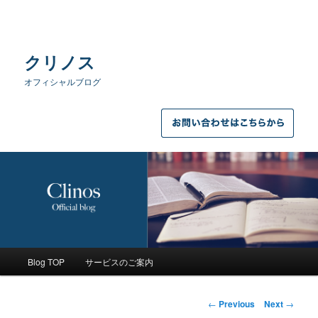
クリノス
オフィシャルブログ
Main
Blog TOP
サービスのご案内
Skip
menu
to
Post
←
Previous
Next
→
navigation