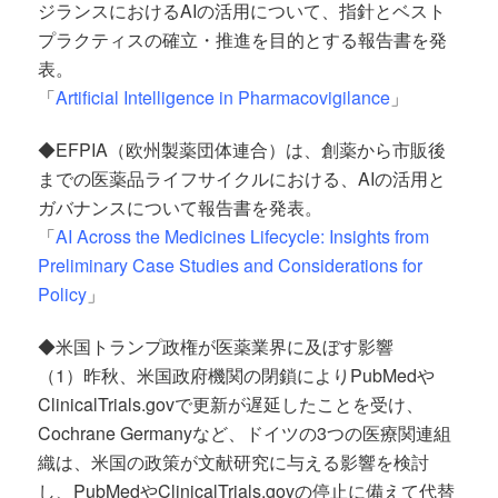
ジランスにおけるAIの活用について、指針とベスト
プラクティスの確立・推進を目的とする報告書を発
表。
「
Artificial Intelligence in Pharmacovigilance
」
◆EFPIA（欧州製薬団体連合）は、創薬から市販後
までの医薬品ライフサイクルにおける、AIの活用と
ガバナンスについて報告書を発表。
「
AI Across the Medicines Lifecycle: Insights from
Preliminary Case Studies and Considerations for
Policy
」
◆米国トランプ政権が医薬業界に及ぼす影響
（1）昨秋、米国政府機関の閉鎖によりPubMedや
ClinicalTrials.govで更新が遅延したことを受け、
Cochrane Germanyなど、ドイツの3つの医療関連組
織は、米国の政策が文献研究に与える影響を検討
し、PubMedやClinicalTrials.govの停止に備えて代替