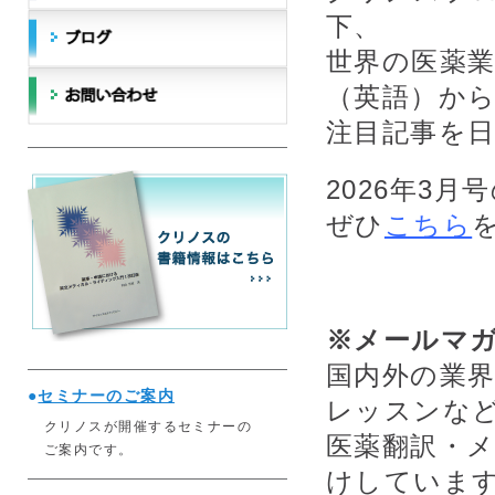
下、
世界の医薬業界
（英語）か
注目記事を
2026年3
ぜひ
こちら
※メールマ
国内外の業
●
セミナーのご案内
レッスンな
クリノスが開催するセミナーの
医薬翻訳・
ご案内です。
けしていま