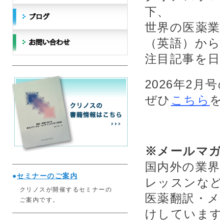
下、
世界の医薬業界
（英語）か
注目記事を
2026年2
ぜひ
こちら
※メールマ
国内外の業
●
セミナーのご案内
レッスンな
クリノスが開催するセミナーの
医薬翻訳・
ご案内です。
けしていま