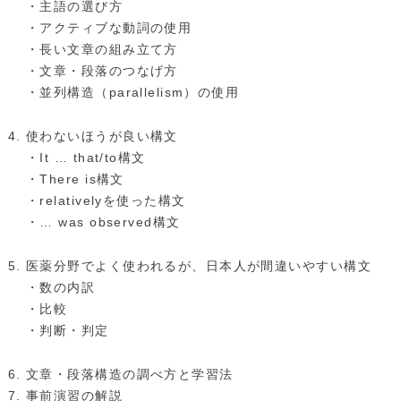
・主語の選び方
・アクティブな動詞の使用
・長い文章の組み立て方
・文章・段落のつなげ方
・並列構造（parallelism）の使用
使わないほうが良い構文
・It … that/to構文
・There is構文
・relativelyを使った構文
・… was observed構文
医薬分野でよく使われるが、日本人が間違いやすい構文
・数の内訳
・比較
・判断・判定
文章・段落構造の調べ方と学習法
事前演習の解説