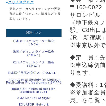
●
クリノスブログ
〒160-00
英文メディカルライティングや医薬
サロンビル
翻訳に役立つヒント、情報などを掲
載しています。
（地下鉄丸ノ
駅」C8出口
関連リンク
JR「新宿駅
日本メディカルライター協会
※東京以外
（JMCA）
米国メディカルライター協会
（AMWA）
◆定 員：先
欧州メディカルライター協会
※申込締切
（EMWA）
ります。
日本医学英語教育学会（JASMEE）
International Society for Medical
Publication Professionals (ISMPP)
◆受講料：1名
Board of Editors in the Life
※参加者全員
Sciences (BELS)
AMA Manual of Style
典」をご覧
EQUATOR Network