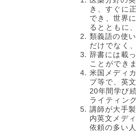
医薬分野の
き、すぐに
でき、世界
るとともに
類義語の使
だけでなく
辞書には載
ことができ
米国メディカ
プ等で、英
20年間学び
ライティン
講師が大手製
内英文メデ
依頼の多い