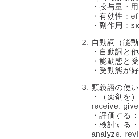
・投与量・用量
・有効性：effic
・副作用：side 
自動詞（能動
・自動詞と
・能動態と
・受動態が
類義語の使
・（薬剤を）投与
receive, give
・評価する：eva
・検討する・調べる
analyze, rev