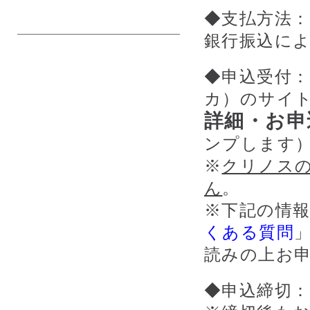
◆支払方法
銀行振込に
◆申込受付
カ）のサイ
詳細・お申
ンプします
※
クリノス
ん
。
※下記の情
くある質問
読みの上お
◆申込締切：2