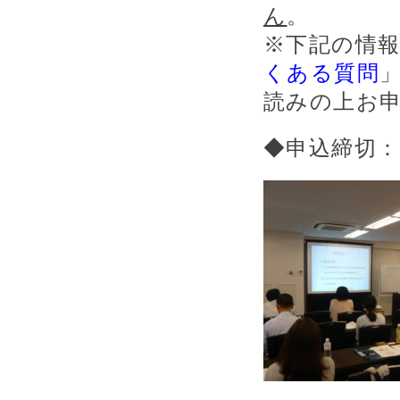
ん
。
※下記の情
くある質問
読みの上お
◆申込締切：2