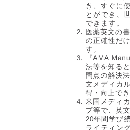
き、すぐに
とができ、
できます。
医薬英文の
の正確性だ
す。
『AMA Man
法等を知る
問点の解決
文メディカ
得・向上で
米国メディカ
プ等で、英
20年間学び
ライティン