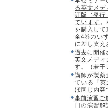
本セミナー
る英文メデ
訂版（発行
ています
。
を購入して
全4巻のい
に差し支え
過去に開催
英文メディ
す。（若干
講師が製薬
ている「英
ぼ同じ内容
事前演習ご
日の演習解